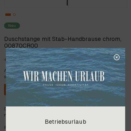
Neu
Duschstange mit Stab-Handbrause chrom,
00870CR00
€ 320,40
Alle angegebenen Preise verstehen
sich inkl. 20% Steuer.
In den Warenkorb
Duschstange mit Stab-Handbrause L=75 cm, chrom, in
mehreren Oberflächen erhältlich;
Betriebsurlaub
Preis gültig ab Lager Imst, Transportkosten auf Anfrage.