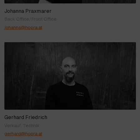
Johanna Praxmarer
Back Office/Front Office
johanna@hopra.at
Gerhard Friedrich
Verkauf, Technik
gerhard@hopra.at