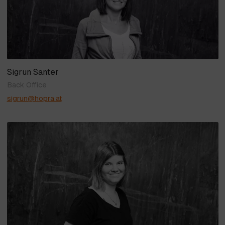
Sigrun Santer
Back Office
sigrun@hopra.at