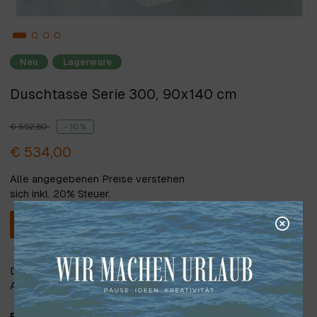
Neu
Lagerware
Duschtasse Serie 300, 90x140 cm
€ 592,80
- 10 %
€ 534,00
Alle angegebenen Preise verstehen
sich inkl. 20% Steuer.
In den Warenkorb
Duschtasse aus Polymerwerkstoff mit glasfaserverstärktem
Acryl beschichtet
Farbe:
weiß