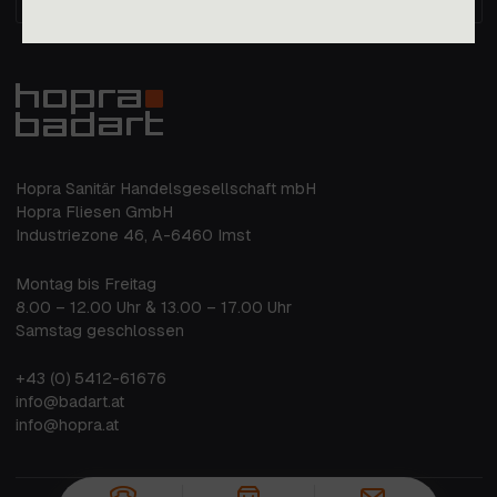
Postfach
Hopra Sanitär Handelsgesellschaft mbH
Hopra Fliesen GmbH
Industriezone 46, A-6460 Imst
Montag bis Freitag
8.00 – 12.00 Uhr & 13.00 – 17.00 Uhr
Samstag geschlossen
+43 (0) 5412-61676
info@badart.at
info@hopra.at