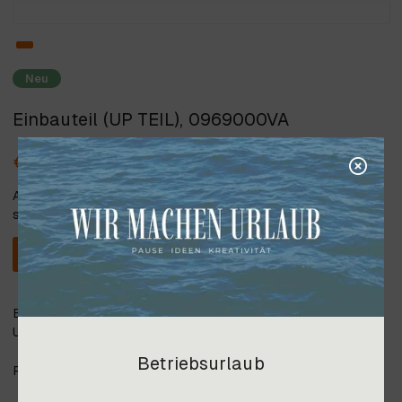
Neu
Einbauteil (UP TEIL), 0969000VA
€ 469,20
Alle angegebenen Preise verstehen
sich inkl. 20% Steuer.
In den Warenkorb
Einbauteil (UP TEIL auf Platte) für Wannengarnitur mit
Umsteller, Einlauf und Stabbrause
Betriebsurlaub
Preis gültig ab Lager Imst, Transportkosten auf Anfrage.