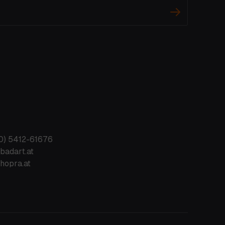
0) 5412-61676
badart.at
hopra.at