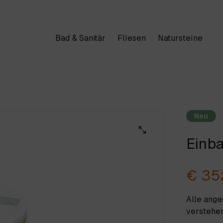
Bad & Sanitär
Fliesen
Natursteine
Produkte
Kataloge
IHR WAREN
Design & Architektur
Schauraum
Neu
Projekte
Unternehmen
Einba
ANFRAGE & KONTAKT
Weiter einkau
€ 35
Alle ang
verstehen