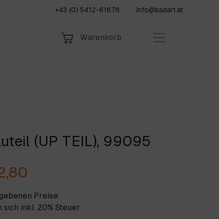
+43 (0) 5412-61676
info@badart.at
Warenkorb
Bad & Sanitär
Indoor
Leistungen
Fliesen
Outdoor
Über uns
Natursteine
Team
KORB
Jobs & Lehre
uteil (UP TEIL), 99095
fen
Jetzt anfragen
2,80
egebenen Preise
 sich inkl. 20% Steuer.