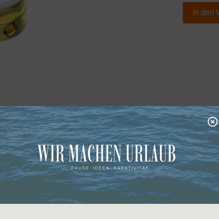
In den
IL) für freistehende Wannenarmatur
portkosten auf Anfrage.