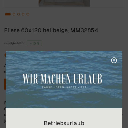
Fliese 60x120 hellbeige, MM32854
2
€ 99,42/m
- 10 %
2
€ 89,00/m
Alle angegebenen Preise verstehen
sich inkl. 20% Steuer.
In den Warenkorb
Fliese (Feinsteinzeug) 60x120x1 cm, Farbe: hellbeige,
Oberfläche: shaped, Natursteinoptik, mehrere Oberflächen
und Formate auf Anfrage; Bitte beachten Sie, dass die Farben
je nach Monitoreinstellungen abweichen können.
Betriebsurlaub