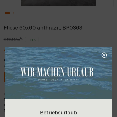
Fliese 60x60 anthrazit, BR0363
2
€ 56,86/m
- 14 %
2
€ 49,00/m
Alle angegebenen Preise verstehen
sich inkl. 20% Steuer.
In den Warenkorb
Fliese (Feinsteinzeug) 60x60 cm, Farbe: anthrazit,
Natursteinoptik, Rutschklasse: R10, mehrere Formate auf
Anfrage. Bitte beachten Sie, dass die Farben je nach
Monitoreinstellungen abweichen können.
Betriebsurlaub