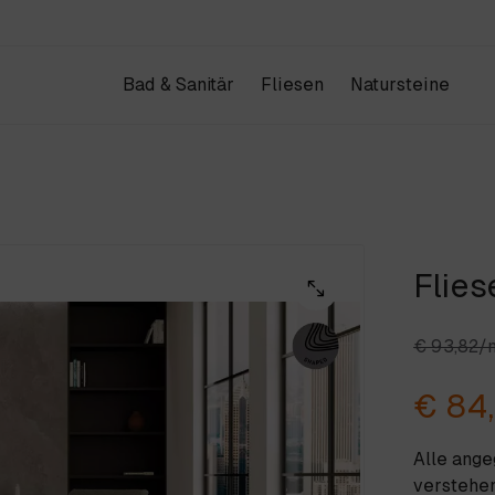
Bad & Sanitär
Fliesen
Natursteine
Produkte
Kataloge
IHR WAREN
Design & Architektur
Schauraum
Projekte
Flie
Unternehmen
ANFRAGE & KONTAKT
Weiter einkau
€ 93,82/
€ 84
Alle ang
verstehen