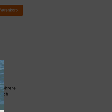
 Warenkorb
, mehrere
 nach