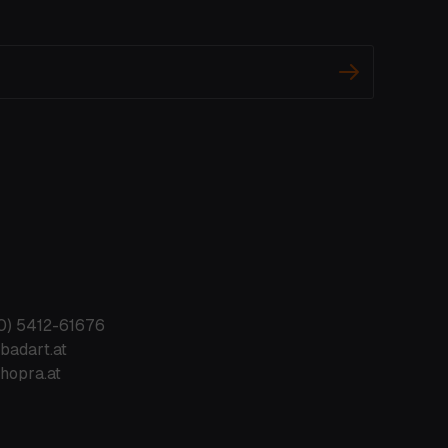
0) 5412-61676
badart.at
hopra.at