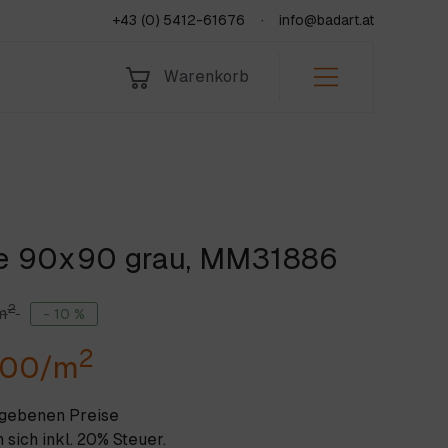
+43 (0) 5412-61676
info@badart.at
Warenkorb
Bad & Sanitär
Indoor
Leistungen
Fliesen
Outdoor
Über uns
Natursteine
Team
KORB
Jobs & Lehre
se 90x90 grau, MM31886
2
fen
Jetzt anfragen
m
- 10 %
2
,00/m
egebenen Preise
 sich inkl. 20% Steuer.