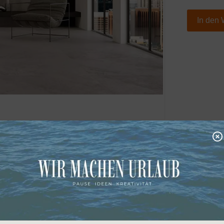
In den
zeug) 90x90x1 cm, Farbe: grau, Oberfläche: natural R10/AB
rmate auf Anfrage; Bitte beachten Sie, dass die Farben je
gen abweichen können.