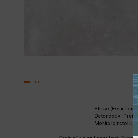
Fliese (Feinsteinz
Betonoptik; Preis g
Monitoreinstellun