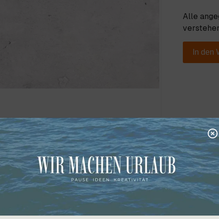
Alle ang
verstehen
In den
eug) für den Außenbereich 60x120x2 cm, Farbe: light (crem
ültig solange der Vorrat reicht. Bitte beachten Sie, dass di
gen abweichen können.