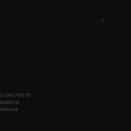
0) 5412-61676
badart.at
hopra.at