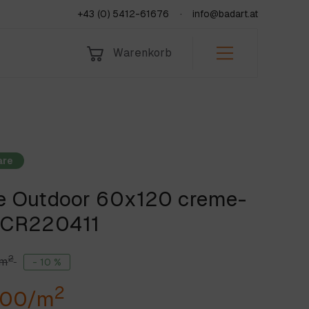
+43 (0) 5412-61676
info@badart.at
Warenkorb
Bad & Sanitär
Indoor
Leistungen
Fliesen
Outdoor
Über uns
Natursteine
Team
KORB
Jobs & Lehre
are
se Outdoor 60x120 creme-
fen
Jetzt anfragen
, CR220411
2
/m
- 10 %
2
,00/m