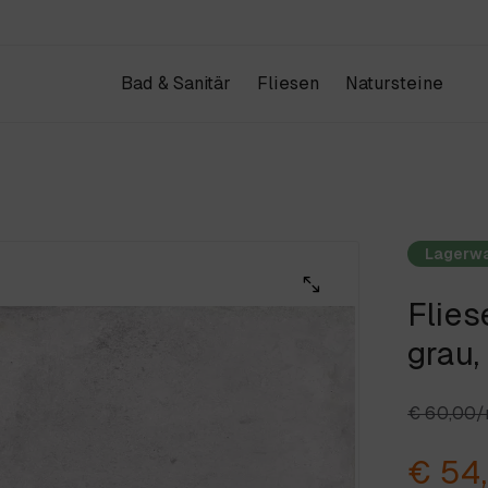
Bad & Sanitär
Fliesen
Natursteine
Produkte
Kataloge
IHR WAREN
Design & Architektur
Schauraum
Lagerw
Projekte
Unternehmen
Flie
ANFRAGE & KONTAKT
Weiter einkau
grau
€ 60,00
€ 54