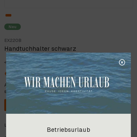
Neu
EX220B
Handtuchhalter schwarz
€ 112,60
- 10 %
€ 101,34
Alle angegebenen Preise verstehen
sich inkl. 20% Steuer.
In den Warenkorb
Länge 60 cm, Oberfläche schwarz
Betriebsurlaub