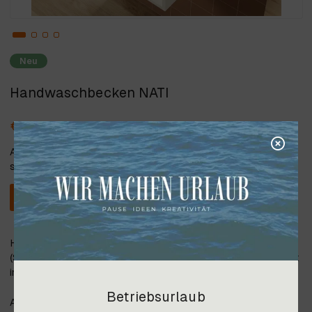
Neu
Handwaschbecken NATI
€ 780,00
Alle angegebenen Preise verstehen
sich inkl. 20% Steuer.
In den Warenkorb
Handwaschbecken wandhängend weiß aus Mineralwerkstoff
(Solid Surface), Hahnloch hinten, Maße: 30 x 30 x H 30 cm mit
integrierter Ablage vorne, inklusive Ablaufventil
Betriebsurlaub
Auch in verschiedenen Farben erhältlich, Preis für farbige