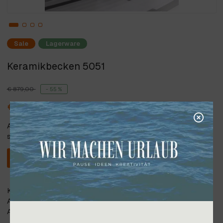
Sale
Lagerware
Keramikbecken 5051
€ 879,00
- 55 %
€ 399,00
Alle angegebenen Preise verstehen
sich inkl. 20% Steuer.
In den Warenkorb
Keramikbecken Aquagrande 5051 weiß glänzend,
Aufsatz-/Wandwaschbecken 100 x 55 x H20 cm, mit
Armaturensockel und Überlauf.