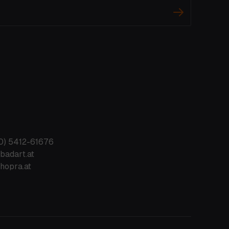
0) 5412-61676
badart.at
hopra.at