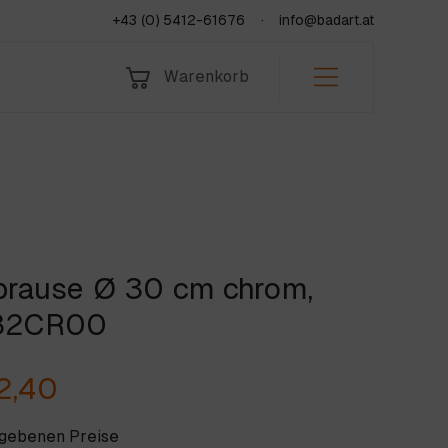
+43 (0) 5412-61676
info@badart.at
Warenkorb
Bad & Sanitär
Indoor
Leistungen
Fliesen
Outdoor
Über uns
Natursteine
Team
KORB
Jobs & Lehre
brause Ø 30 cm chrom,
fen
Jetzt anfragen
82CR00
2,40
egebenen Preise