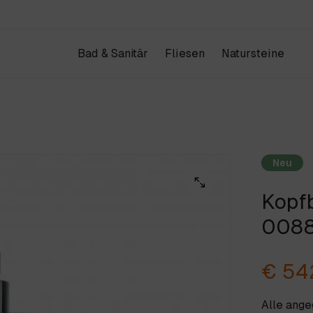
Bad & Sanitär
Fliesen
Natursteine
Produkte
Kataloge
IHR WAREN
Design & Architektur
Schauraum
Neu
Projekte
Unternehmen
Kopf
ANFRAGE & KONTAKT
Weiter einkau
008
€ 54
Alle ang