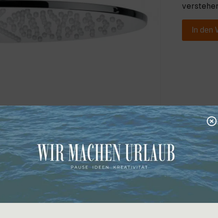
verstehen
In den
m mit Gumminoppen, chrom, in mehreren Oberflächen erhäl
portkosten auf Anfrage.