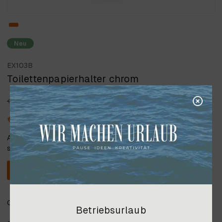
Neu
EX103B
Toilettenpapierhalter chrom
€ 60,42
- 10 %
€ 54,37
Alle angegebenen Preise verstehen
sich inkl. 20% Steuer.
In den Warenkorb
Oberfläche chrom
Betriebsurlaub