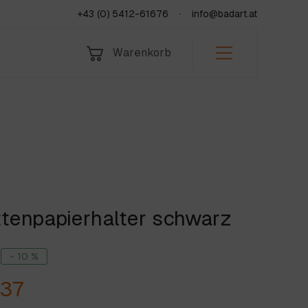
+43 (0) 5412-61676
info@badart.at
Warenkorb
Bad & Sanitär
Indoor
Leistungen
Fliesen
Outdoor
Über uns
Natursteine
Team
KORB
Jobs & Lehre
ttenpapierhalter schwarz
fen
Jetzt anfragen
- 10 %
,37