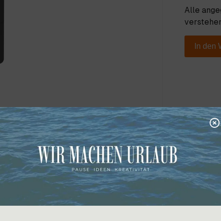
Alle ang
verstehen
In den
rz
portkosten auf Anfrage.