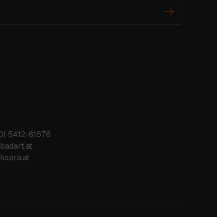
0) 5412-61676
badart.at
hopra.at