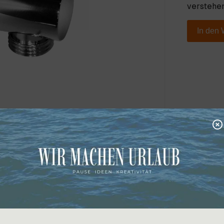
verstehen
In den
n, chrom, in mehreren Oberflächen erhältlich;
portkosten auf Anfrage.