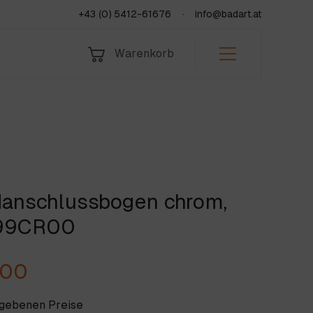
+43 (0) 5412-61676
info@badart.at
Warenkorb
Bad & Sanitär
Indoor
Leistungen
Fliesen
Outdoor
Über uns
Natursteine
Team
KORB
Jobs & Lehre
anschlussbogen chrom,
fen
Jetzt anfragen
99CR00
,00
egebenen Preise