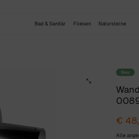
Bad & Sanitär
Fliesen
Natursteine
Produkte
Kataloge
IHR WAREN
Design & Architektur
Schauraum
Neu
Projekte
Unternehmen
Wand
ANFRAGE & KONTAKT
Weiter einkau
008
€ 48
Alle ang