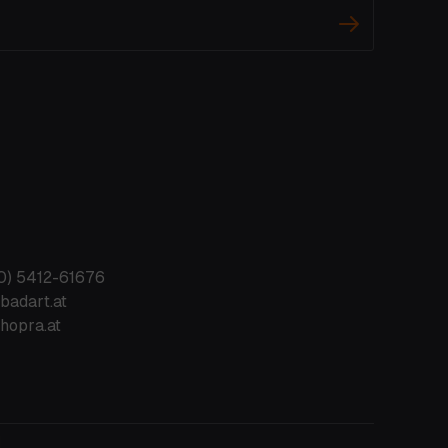
0) 5412-61676
badart.at
hopra.at