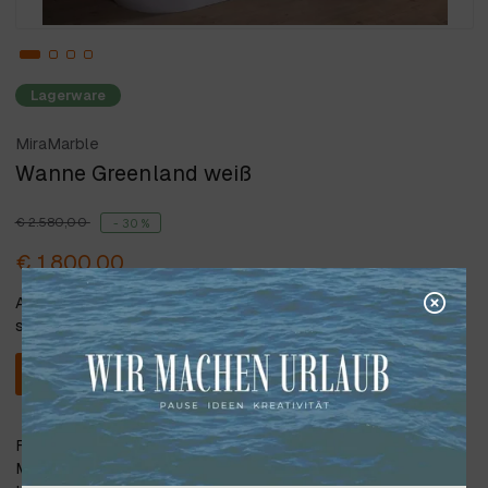
Lagerware
MiraMarble
Wanne Greenland weiß
€ 2.580,00
- 30 %
€ 1.800,00
Alle angegebenen Preise verstehen
sich inkl. 20% Steuer.
In den Warenkorb
Freistehende Wanne Greenland, weiß glänzend,
Mineralwerkstoff MiraMarble. Der Hauptbestandteil für die