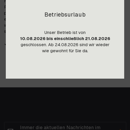
Herstellung ist gemahlener Marmor (80 %), der mit
Polyesterharz (20 %) gemischt wird. Die chemischen und
physikalischen Eigenschaften dieser Mischung ermöglichen
Betriebsurlaub
eine qualitativ hochwertige Maßanfertigung. Die Oberfläche
wird mit Gelcoat Gelcoat ISO NPG beschichtet. Die Flächen
sind antibakteriell, hygienisch und umweltfreundlich.
Unser Betrieb ist von
10.08.2026 bis einschließlich 21.08.2026
Maße:
169 x 80,5 x 62,5 cm
geschlossen. Ab 24.08.2026 sind wir wieder
wie gewohnt für Sie da.
Immer die aktuellen Nachrichten im