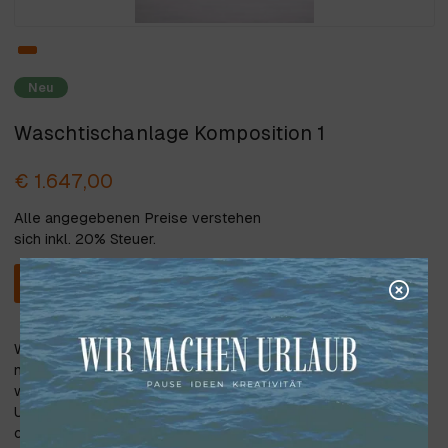
Neu
Waschtischanlage Komposition 1
€ 1.647,00
Alle angegebenen Preise verstehen
sich inkl. 20% Steuer.
In den Warenkorb
Waschtischanlage KOMPOSITION 1 enthält: Spiegel Ø80 cm
mit Beleuchtung und schwarzem Rahmen, Keramik Becken
weiß glänzend 45x42xH12 cm, offener Waschtisch-
Unterschrank in der Farbe Cemento Grigio Caldo 40x80x50
cm, Handtuchhalter anthrazit 45 cm; Bei dieser