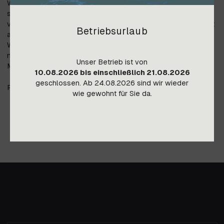
Waschtischanlage ist nur eine Wandarmatur bzw. Armatur
seitlich möglich. Der Unterschrank ist in weiteren Größen und
vier verschiedenen Farben erhältlich. Das Keramik Becken ist
Betriebsurlaub
auch in unterschiedlichen Farben lieferbar. Achtung: Die
Wandarmatur, Siphon und Dekorationsmaterial sind im Preis
nicht enthalten! Bitte beachten Sie, dass die Farben je nach
Unser Betrieb ist von
Monitoreinstellungen abweichen können.
10.08.2026 bis einschließlich 21.08.2026
geschlossen. Ab 24.08.2026 sind wir wieder
Preis gültig ab Lager Imst, Transportkosten auf Anfrage.
wie gewohnt für Sie da.