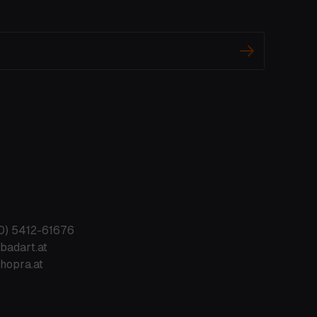
0) 5412-61676
badart.at
hopra.at