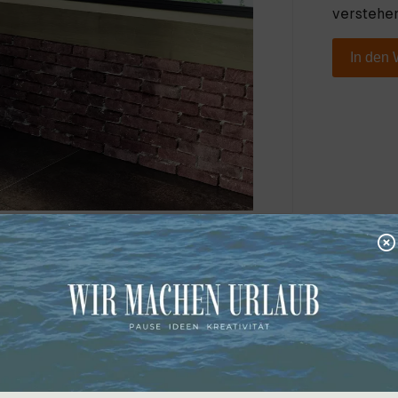
verstehen
In den
 Softclose WC-Sitz slim mit ausgefeilte Spültechnik, 36x51
Click-System ausgestattet, mit dem Sie den Sitz im Handum
iegende Fläche mühelos reinigen können!