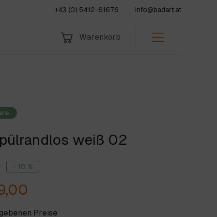
+43 (0) 5412-61676
info@badart.at
Warenkorb
Bad & Sanitär
Indoor
Leistungen
Fliesen
Outdoor
Über uns
Natursteine
Team
KORB
Jobs & Lehre
are
pülrandlos weiß 02
fen
Jetzt anfragen
0
- 10 %
9,00
egebenen Preise