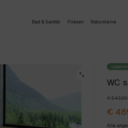
Bad & Sanitär
Fliesen
Natursteine
Produkte
Kataloge
IHR WAREN
Design & Architektur
Schauraum
Lagerw
Projekte
Unternehmen
WC s
ANFRAGE & KONTAKT
Weiter einkau
€ 543,6
€ 48
Alle ang