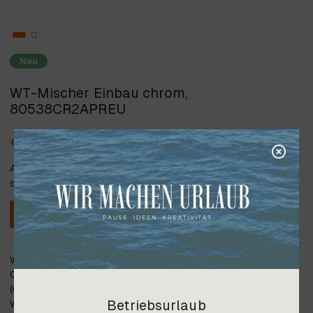
Neu
WT-Mischer Einbau chrom,
80538CR2APREU
€ 232,80
Alle angegebenen Preise verstehen
sich inkl. 20% Steuer.
In den Warenkorb
Waschtisch-Mischer Einbau SICHTTEIL, chrom, in mehreren
Oberflächen erhältlich; ACHTUNG: PASSENDES EINBAUTEIL
(09690 - UP TEIL) MUSS SEPARAT DAZU BESTELLT
Betriebsurlaub
WERDEN!