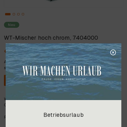
Neu
WT-Mischer hoch chrom, 7404000
€ 279,60
Alle angegebenen Preise verstehen
sich inkl. 20% Steuer.
In den Warenkorb
Waschtisch-Mischer hoch, chrom, H=19,9 cm, in mehreren
Oberflächen erhältlich;
Betriebsurlaub
Preis gültig ab Lager Imst, Transportkosten auf Anfrage.