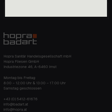
Immer die aktuellen Nachrichten im
Postfach
Hopra Sanitär Handelsgesellschaft mbH
Hopra Fliesen GmbH
Industriezone 46, A-6460 Imst
Montag bis Freitag
8.00 – 12.00 Uhr & 13.00 – 17.00 Uhr
Samstag geschlossen
+43 (0) 5412-61676
info@badart.at
info@hopra.at