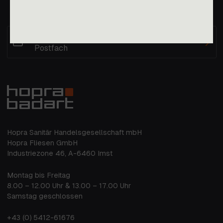
Immer die aktuellen Nachrichten im
Postfach
Hopra Sanitär Handelsgesellschaft mbH
Hopra Fliesen GmbH
Industriezone 46, A-6460 Imst
Montag bis Freitag
8.00 – 12.00 Uhr & 13.00 – 17.00 Uhr
Samstag geschlossen
+43 (0) 5412-61676