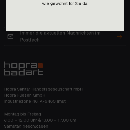
wie gewohnt für Sie da.
Immer die aktuellen Nachrichten im
Postfach
Hopra Sanitär Handelsgesellschaft mbH
Hopra Fliesen GmbH
Industriezone 46, A-6460 Imst
Montag bis Freitag
8.00 – 12.00 Uhr & 13.00 – 17.00 Uhr
Samstag geschlossen