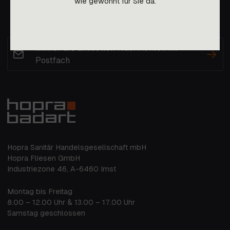
wie gewohnt für Sie da.
Immer die aktuellen Nachrichten im
Postfach
Hopra Sanitär Handelsgesellschaft mbH
Hopra Fliesen GmbH
Industriezone 46, A-6460 Imst
Montag bis Freitag
8.00 – 12.00 Uhr & 13.00 – 17.00 Uhr
Samstag geschlossen