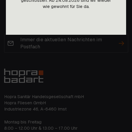
geschlossen. Ab 24.08.2026 sind wir wieder
wie gewohnt für Sie da.
Immer die aktuellen Nachrichten im
Postfach
Hopra Sanitär Handelsgesellschaft mbH
Hopra Fliesen GmbH
Industriezone 46, A-6460 Imst
Montag bis Freitag
8.00 – 12.00 Uhr & 13.00 – 17.00 Uhr