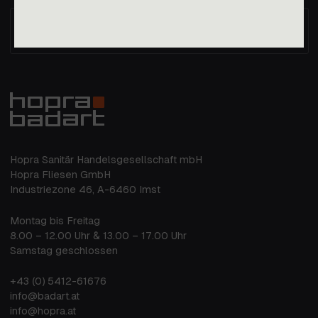
Immer die aktuellen Nachrichten im
Postfach
Hopra Sanitär Handelsgesellschaft mbH
Hopra Fliesen GmbH
Industriezone 46, A-6460 Imst
Montag bis Freitag
8.00 – 12.00 Uhr & 13.00 – 17.00 Uhr
Samstag geschlossen
+43 (0) 5412-61676
info@badart.at
info@hopra.at