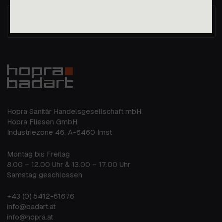
Immer die aktuellen Nachrichten im
Postfach
Hopra Sanitär Handelsgesellschaft mbH
Hopra Fliesen GmbH
Industriezone 46, A-6460 Imst
Montag bis Freitag
8.00 – 12.00 Uhr & 13.00 – 17.00 Uhr
Samstag geschlossen
+43 (0) 5412-61676
info@badart.at
info@hopra.at