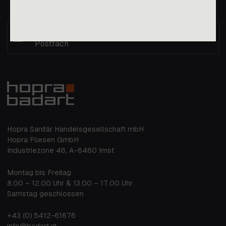
Immer die aktuellen Nachrichten im
Postfach
Hopra Sanitär Handelsgesellschaft mbH
Hopra Fliesen GmbH
Industriezone 46, A-6460 Imst
Montag bis Freitag
8.00 – 12.00 Uhr & 13.00 – 17.00 Uhr
Samstag geschlossen
+43 (0) 5412-61676